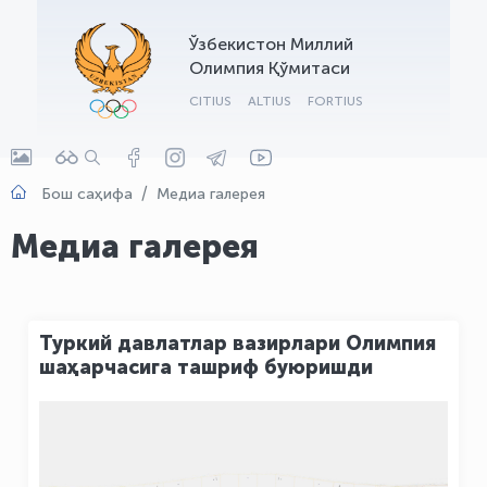
OLYMPCHIK AI - yordamchi
Ўзбекистон Миллий
Онлайн · olympic.uz
Олимпия Қўмитаси
CITIUS
ALTIUS
FORTIUS
Бош саҳифа
Медиа галерея
Медиа галерея
Туркий давлатлар вазирлари Олимпия
шаҳарчасига ташриф буюришди