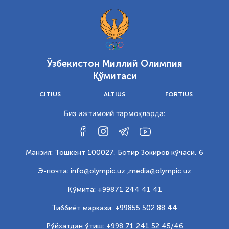
Ўзбекистон Миллий Олимпия
Қўмитаси
CITIUS
ALTIUS
FORTIUS
Биз ижтимоий тармоқларда:
Манзил: Тошкент 100027, Ботир Зокиров кўчаси, 6
Э-почта: info@olympic.uz ,
media@olympic.uz
Қўмита: +99871 244 41 41
Тиббиёт маркази: +99855 502 88 44
Рўйхатдан ўтиш: +998 71 241 52 45/46