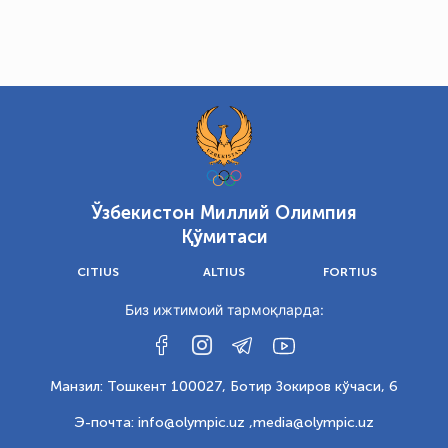
Ўзбекистон Миллий Олимпия
Қўмитаси
CITIUS
ALTIUS
FORTIUS
Биз ижтимоий тармоқларда:
Манзил: Тошкент 100027, Ботир Зокиров кўчаси, 6
Э-почта: info@olympic.uz ,
media@olympic.uz