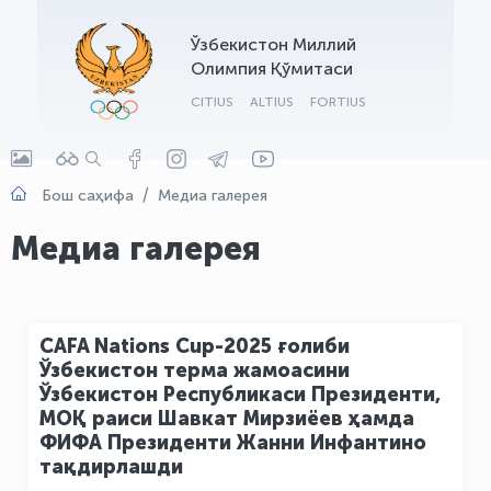
OLYMPCHIK AI - yordamchi
Ўзбекистон Миллий
Онлайн · olympic.uz
Олимпия Қўмитаси
CITIUS
ALTIUS
FORTIUS
Бош саҳифа
Медиа галерея
Медиа галерея
CAFA Nations Cup-2025 ғолиби
Ўзбекистон терма жамоасини
Ўзбекистон Республикаси Президенти,
МОҚ раиси Шавкат Мирзиёев ҳамда
ФИФА Президенти Жанни Инфантино
тақдирлашди