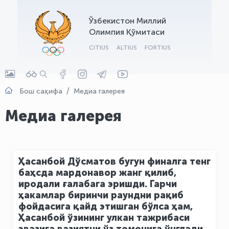
OLYMPCHIK AI - yordamchi
Ўзбекистон Миллий
Онлайн · olympic.uz
Олимпия Қўмитаси
CITIUS
ALTIUS
FORTIUS
Бош саҳифа
Медиа галерея
Медиа галерея
Ҳасанбой Дўсматов бугун финалга тенг
баҳсда мардонавор жанг қилиб,
иродали ғалабага эришди. Гарчи
ҳакамлар биринчи раундни рақиб
фойдасига қайд этишган бўлса ҳам,
Ҳасанбой ўзининг улкан тажрибаси