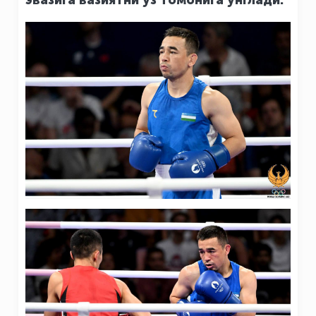
эвазига вазиятни ўз томонига ўнглади.