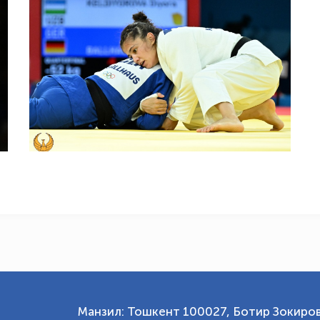
Манзил: Тошкент 100027, Ботир Зокиров