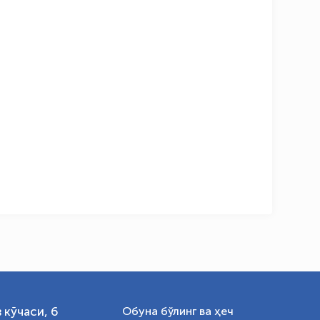
OLYMPCHIK AI - yordamchi
Онлайн · olympic.uz
 кўчаси, 6
Обуна бўлинг ва ҳеч