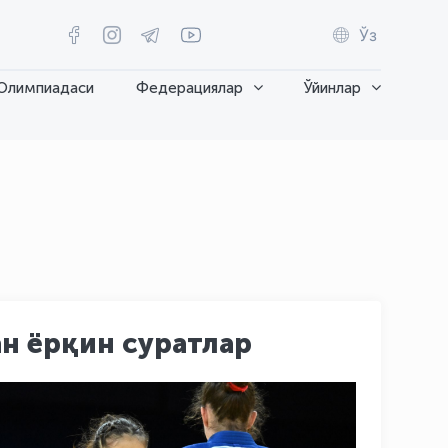
Ўз
Олимпиадаси
Федерациялар
Ўйинлар
н ёрқин суратлар