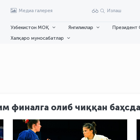
Медиа галерея
Излаш
Узбекистон МОҚ
Янгиликлар
Президент 
Халқаро муносабатлар
м финалга олиб чиққан баҳсда