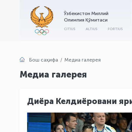
Ўзбекистон Миллий
Олимпия Қўмитаси
CITIUS
ALTIUS
FORTIUS
Бош саҳифа
Медиа галерея
Медиа галерея
Диёра Келдиёровани яри