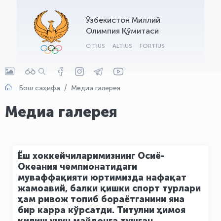
OLYMPCHIK AI - yordamchi
Ўзбекистон Миллий
Онлайн · olympic.uz
Олимпия Қўмитаси
CITIUS
ALTIUS
FORTIUS
Бош саҳифа
Медиа галерея
Медиа галерея
Ёш хоккейчиларимизнинг Осиё-
Океания чемпионатидаги
муваффақияти юртимизда нафақат
жамоавий, балки қишки спорт турлари
ҳам ривож топиб бораётганини яна
бир карра кўрсатди. Титулни ҳимоя