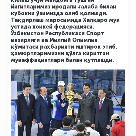
қилиш учун майдонга тушган
йигитларимиз иродали ғалаба билан
кубокни ўзимизда олиб қолишди.
Тақдирлаш маросимида Халқаро муз
устида хоккей федерацияси,
Ўзбекистон Республикаси Спорт
вазирлиги ва Миллий Олимпия
қўмитаси раҳбарияти иштирок этиб,
ҳамюртларимизни қўлга киритган
муваффақиятлари билан қутлашди.