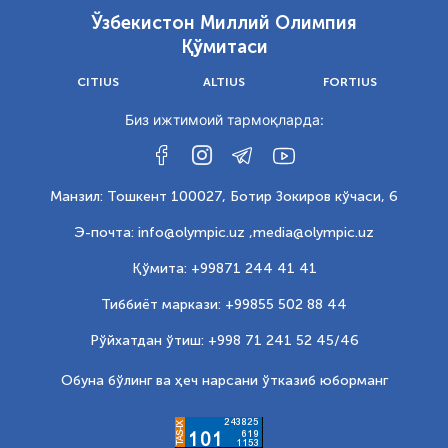
Ўзбекистон Миллий Олимпия
Қўмитаси
CITIUS
ALTIUS
FORTIUS
Биз ижтимоий тармоқларда:
Манзил: Тошкент 100027, Ботир Зокиров кўчаси, 6
Э-почта: info@olympic.uz ,
media@olympic.uz
Қўмита: +99871 244 41 41
Тиббиёт маркази: +99855 502 88 44
Рўйхатдан ўтиш: +998 71 241 52 45/46
Обуна бўлинг ва ҳеч нарсани ўтказиб юборманг