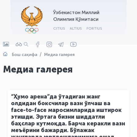
OLYMPCHIK AI - yordamchi
Ўзбекистон Миллий
Онлайн · olympic.uz
Олимпия Қўмитаси
CITIUS
ALTIUS
FORTIUS
Бош саҳифа
Медиа галерея
Медиа галерея
“Ҳумо арена”да ўтадиган жанг
олдидан боксчилар вазн ўлчаш ва
face-to-face маросимларида иштирок
этишди. Эртага бизни шиддатли
баҳслар кутмоқда. Барча керакли вазн
меъёрини бажарди. Бўлажак