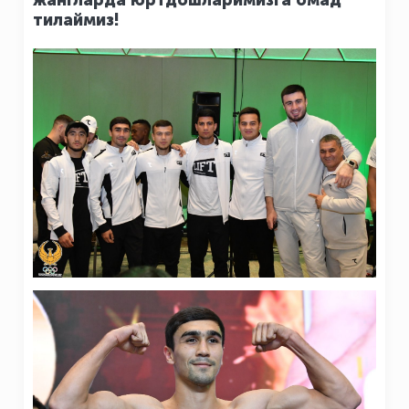
жангларда юртдошларимизга омад
тилаймиз!