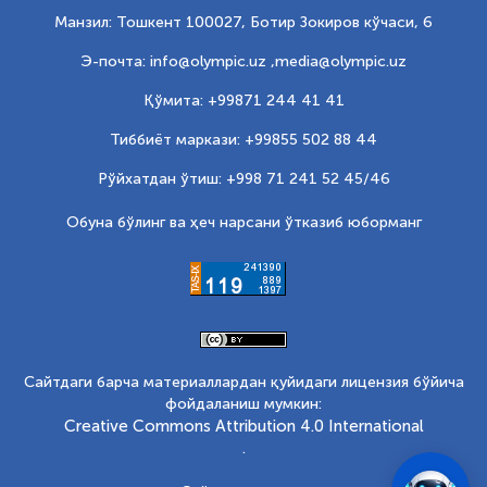
Манзил: Тошкент 100027, Ботир Зокиров кўчаси, 6
Э-почта: info@olympic.uz ,
media@olympic.uz
Қўмита: +99871 244 41 41
Тиббиёт маркази: +99855 502 88 44
Рўйхатдан ўтиш: +998 71 241 52 45/46
Обуна бўлинг ва ҳеч нарсани ўтказиб юборманг
Сайтдаги барча материаллардан қуйидаги лицензия бўйича
фойдаланиш мумкин:
Creative Commons Attribution 4.0 International
.