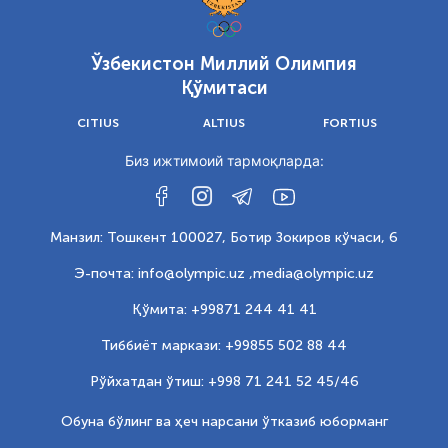
Ўзбекистон Миллий Олимпия
Қўмитаси
CITIUS
ALTIUS
FORTIUS
Биз ижтимоий тармоқларда:
Манзил: Тошкент 100027, Ботир Зокиров кўчаси, 6
Э-почта: info@olympic.uz ,
media@olympic.uz
Қўмита: +99871 244 41 41
Тиббиёт маркази: +99855 502 88 44
Рўйхатдан ўтиш: +998 71 241 52 45/46
Обуна бўлинг ва ҳеч нарсани ўтказиб юборманг