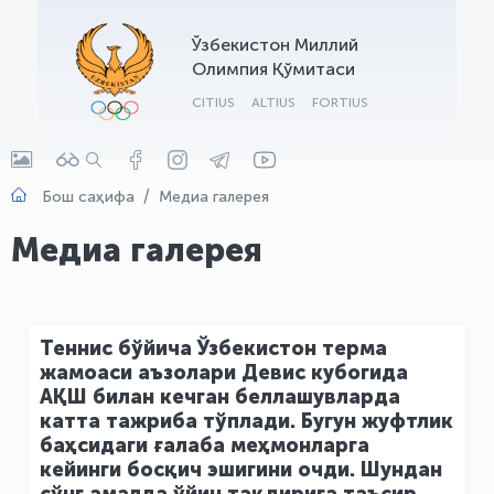
OLYMPCHIK AI - yordamchi
Ўзбекистон Миллий
Онлайн · olympic.uz
Олимпия Қўмитаси
CITIUS
ALTIUS
FORTIUS
Бош саҳифа
Медиа галерея
Медиа галерея
Теннис бўйича Ўзбекистон терма
жамоаси аъзолари Девис кубогида
АҚШ билан кечган беллашувларда
катта тажриба тўплади. Бугун жуфтлик
баҳсидаги ғалаба меҳмонларга
кейинги босқич эшигини очди. Шундан