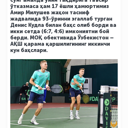
сўнг амалда ўйин тақдирига таъсир
ўтказмаса ҳам 17 ёшли ҳамюртимиз
Амир Милушев жаҳон тасниф
жадвалида 93-ўринни эгаллаб турган
Денис Кудла билан баҳс олиб борди ва
икки сетда (6:7, 4:6) имкониятни бой
берди. МОҚ обективида Ўзбекистон –
АҚШ қарама қаршилигининг иккинчи
кун баҳслари.