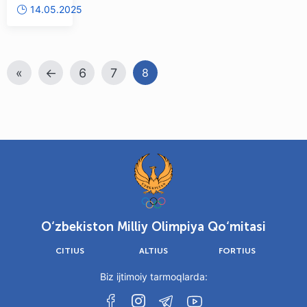
14.05.2025
sport
musobaqalarida
faol
«
←
6
7
8
ishtirok
eting
O‘zbekiston Milliy Olimpiya Qo‘mitasi
CITIUS
ALTIUS
FORTIUS
Biz ijtimoiy tarmoqlarda: