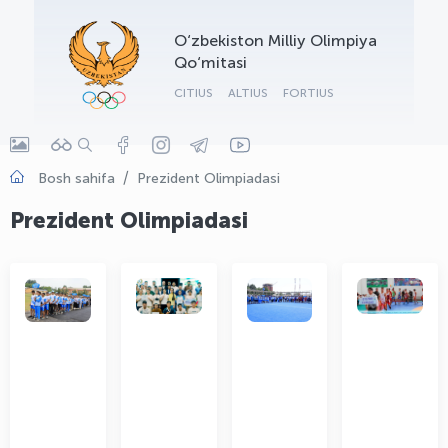
OLYMPCHIK AI - yordamchi
O‘zbekiston Milliy Olimpiya
Onlayn · olympic.uz
Qo‘mitasi
CITIUS
ALTIUS
FORTIUS
Bosh sahifa
Prezident Olimpiadasi
Prezident Olimpiadasi