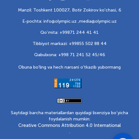
Manzil: Toshkent 100027, Botir Zokirov ko'chasi, 6
E-pochta: info@olympic.uz ,
media@olympic.uz
Qo‘mita: +99871 244 41 41
Tibbiyot markazi: +99855 502 88 44
Qabulxona: +998 71 241 52 45/46
Obuna bo'ling va hech narsani o'tkazib yubormang
Saytdagi barcha materiallardan quyidagi lisenziya bo‘yicha
foydalanish mumkin:
Creative Commons Attribution 4.0 International
.