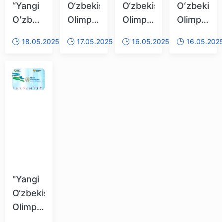
“Yangi
O‘zbekiston
O‘zbekiston
Oʻzbekist
Oʻzbekiston
Olimpiya
Olimpiya
Olimpiya
Olimpiya
cho‘qqilari":
cho‘qqilari"
choʻqqilari
18.05.2025
17.05.2025
16.05.2025
16.05.202
choʻqqilari”
Chempionlarimiz
musobaqalarini
musobaqa
musobaqalarining
faollikka
kutib
bagʻishla
taekvondo
chorlaydi
oling!
matbuot
va
anjumani
boks
oʻtkazildi
bahslari
oʻtkazilmoqda
"Yangi
O‘zbekiston
Olimpiya
cho‘qqilari"