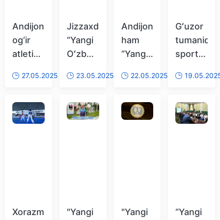
Andijonda
Jizzaxda
Andijonda
Gʻuzor
og‘ir
“Yangi
ham
tumanida
atletika
Oʻzbekiston
“Yangi
sport
bo‘yicha
Olimpiya
Oʻzbekiston
kurashlari
27.05.2025
23.05.2025
22.05.2025
19.05.202
musobaqalar
choʻqqilari”
Olimpiya
boʻyicha
boshlandi
musobaqalari
choʻqqilari”
“Yangi
bahslari
Oʻzbekist
oʻtkazilmoqda
Olimpiya
choʻqqilari
bahslari
tashkil
etildi
Xorazmda
"Yangi
"Yangi
“Yangi