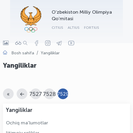
OLYMPCHIK AI - yordamchi
O‘zbekiston Milliy Olimpiya
Onlayn · olympic.uz
Qo‘mitasi
CITIUS
ALTIUS
FORTIUS
Bosh sahifa
Yangiliklar
Yangiliklar
«
←
7527
7528
7529
Yangiliklar
Ochiq ma'lumotlar
Ijtimoiy roliklar