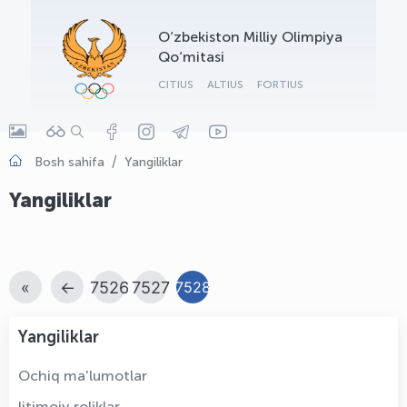
OLYMPCHIK AI - yordamchi
O‘zbekiston Milliy Olimpiya
Onlayn · olympic.uz
Qo‘mitasi
CITIUS
ALTIUS
FORTIUS
Bosh sahifa
Yangiliklar
Yangiliklar
«
←
7526
7527
7528
Yangiliklar
Ochiq ma'lumotlar
Ijtimoiy roliklar