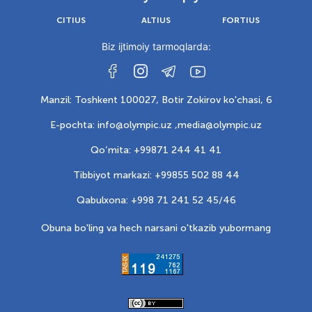
CITIUS
ALTIUS
FORTIUS
Biz ijtimoiy tarmoqlarda:
Manzil: Toshkent 100027, Botir Zokirov ko'chasi, 6
E-pochta: info@olympic.uz ,
media@olympic.uz
Qo‘mita: +99871 244 41 41
Tibbiyot markazi: +99855 502 88 44
Qabulxona: +998 71 241 52 45/46
Obuna bo'ling va hech narsani o'tkazib yubormang