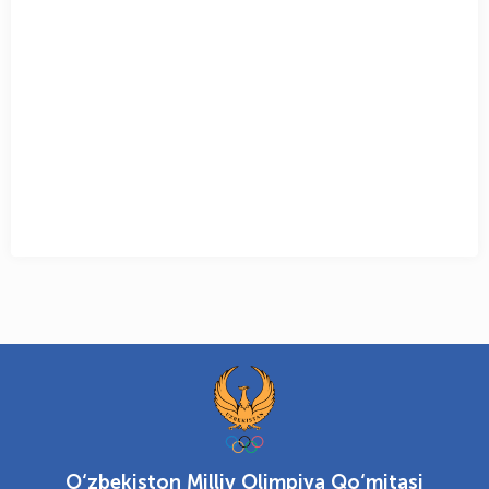
O‘zbekiston Milliy Olimpiya Qo‘mitasi