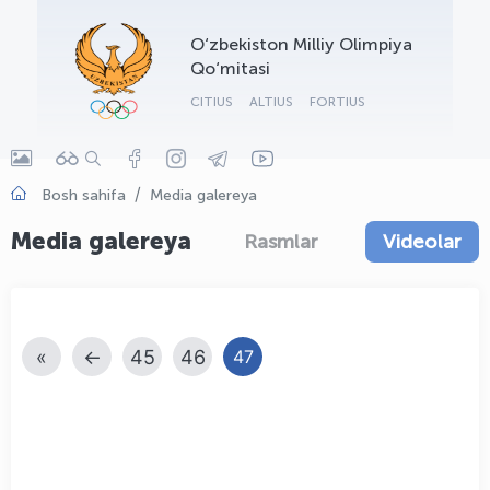
OLYMPCHIK AI - yordamchi
O‘zbekiston Milliy Olimpiya
Onlayn · olympic.uz
Qo‘mitasi
CITIUS
ALTIUS
FORTIUS
Bosh sahifa
Media galereya
Media galereya
Rasmlar
Videolar
«
←
45
46
47