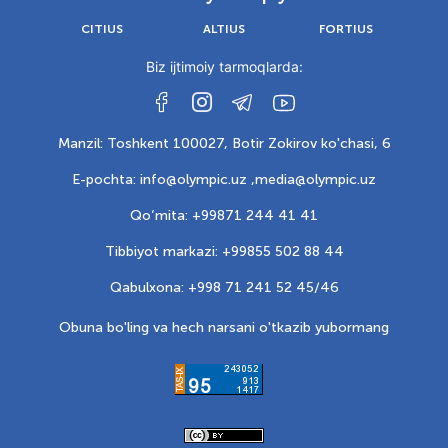
CITIUS
ALTIUS
FORTIUS
Biz ijtimoiy tarmoqlarda:
Manzil: Toshkent 100027, Botir Zokirov ko'chasi, 6
E-pochta: info@olympic.uz ,
media@olympic.uz
Qo‘mita: +99871 244 41 41
Tibbiyot markazi: +99855 502 88 44
Qabulxona: +998 71 241 52 45/46
Obuna bo'ling va hech narsani o'tkazib yubormang