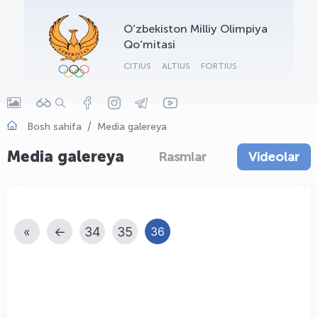
OLYMPCHIK AI - yordamchi
O‘zbekiston Milliy Olimpiya
Onlayn · olympic.uz
Qo‘mitasi
CITIUS
ALTIUS
FORTIUS
Bosh sahifa
Media galereya
Media galereya
Rasmlar
Videolar
«
←
34
35
36