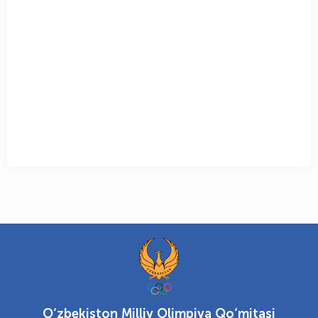
O‘zbekiston Milliy Olimpiya Qo‘mitasi