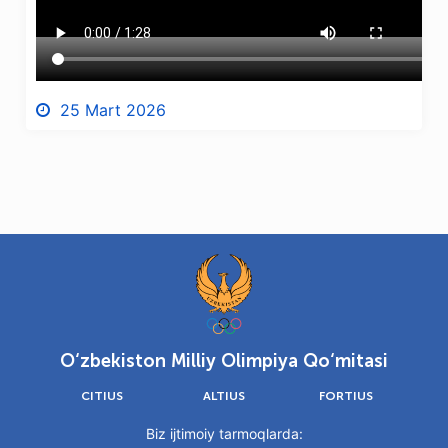
25 Mart 2026
O‘zbekiston Milliy Olimpiya Qo‘mitasi
CITIUS
ALTIUS
FORTIUS
Biz ijtimoiy tarmoqlarda: