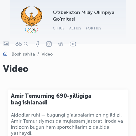
OLYMPCHIK AI - yordamchi
O‘zbekiston Milliy Olimpiya
Onlayn · olympic.uz
Qo‘mitasi
CITIUS
ALTIUS
FORTIUS
Bosh sahifa
Video
Video
Amir Temurning 690-yilligiga
bagʻishlanadi
Ajdodlar ruhi — bugungi g‘alabalarimizning ildizi.
Amir Temur siymosida mujassam jasorat, iroda va
intizom bugun ham sportchilarimiz qalbida
yashaydi.