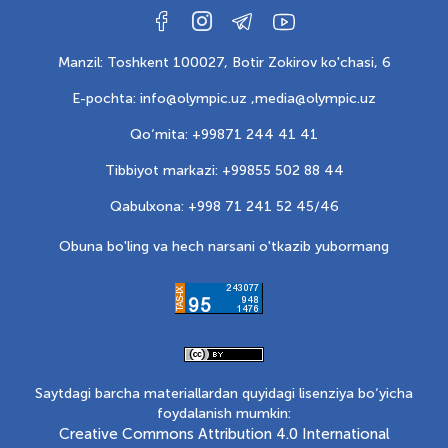
Manzil: Toshkent 100027, Botir Zokirov ko'chasi, 6
E-pochta: info@olympic.uz ,
media@olympic.uz
Qo‘mita: +99871 244 41 41
Tibbiyot markazi: +99855 502 88 44
Qabulxona: +998 71 241 52 45/46
Obuna bo'ling va hech narsani o'tkazib yubormang
Saytdagi barcha materiallardan quyidagi lisenziya bo‘yicha
foydalanish mumkin:
Creative Commons Attribution 4.0 International