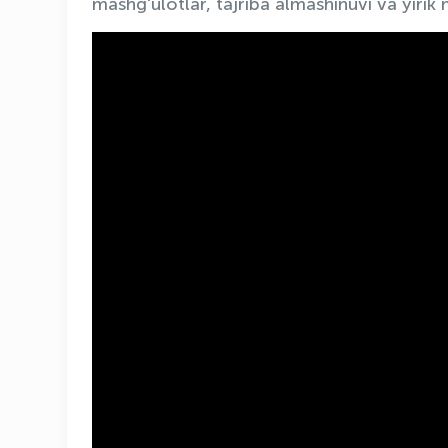
mashgʻulotlar, tajriba almashinuvi va yiri