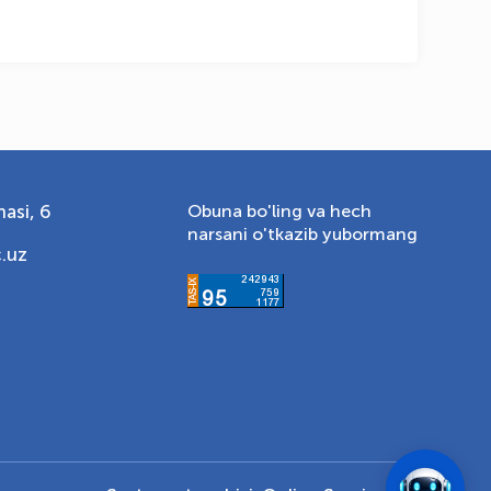
asi, 6
Obuna bo'ling va hech
narsani o'tkazib yubormang
.uz