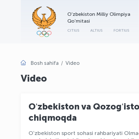
O‘zbekiston Milliy Olimpiya
Qo‘mitasi
CITIUS
ALTIUS
FORTIUS
Bosh sahifa
Video
Video
Oʻzbekiston va Qozogʻisto
chiqmoqda
Oʻzbekiston sport sohasi rahbariyati Olm