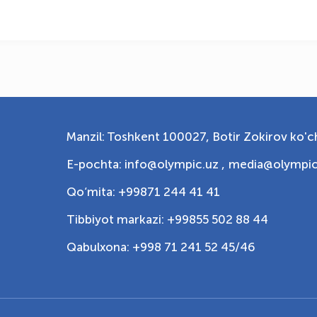
Manzil: Toshkent 100027, Botir Zokirov ko'ch
E-pochta: info@olympic.uz ,
media@olympic
Qo‘mita: +99871 244 41 41
Tibbiyot markazi: +99855 502 88 44
Qabulxona: +998 71 241 52 45/46