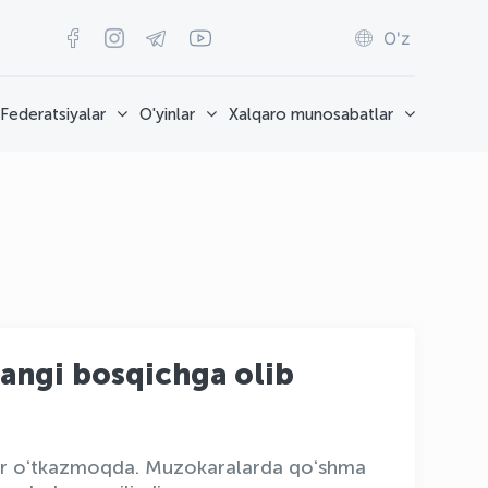
O'z
Federatsiyalar
O'yinlar
Xalqaro munosabatlar
yangi bosqichga olib
vlar oʻtkazmoqda. Muzokaralarda qoʻshma