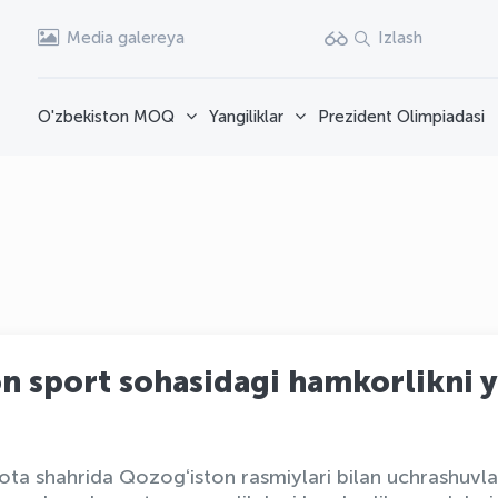
Media galereya
Izlash
O'zbekiston MOQ
Yangiliklar
Prezident Olimpiadasi
n sport sohasidagi hamkorlikni 
aota shahrida Qozogʻiston rasmiylari bilan uchrashu