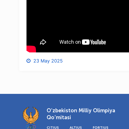
23 May 2025
O‘zbekiston Milliy Olimpiya
Qo‘mitasi
CITIUS
ALTIUS
FORTIUS