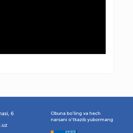
OLYMPCHIK AI - yordamchi
Onlayn · olympic.uz
asi, 6
Obuna bo'ling va hech
narsani o'tkazib yubormang
.uz