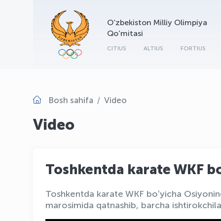
O‘zbekiston Milliy Olimpiya
Qo‘mitasi
CITIUS
ALTIUS
FORTIUS
Bosh sahifa
Video
Video
Toshkentda karate WKF bo
Toshkentda karate WKF boʻyicha Osiyoning en
marosimida qatnashib, barcha ishtirokchil