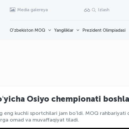
Media galereya
Izlash
O'zbekiston MOQ
Yangiliklar
Prezident Olimpiadasi
ʻyicha Osiyo chempionati boshl
g kuchli sportchilari jam boʻldi. MOQ rahbariyati qitʼ
arga omad va muvaffaqiyat tiladi.