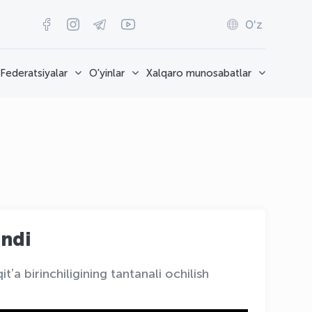
O'z
Federatsiyalar
O'yinlar
Xalqaro munosabatlar
andi
a birinchiligining tantanali ochilish