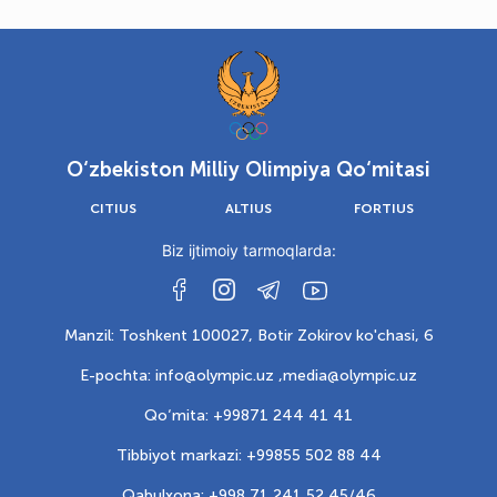
O‘zbekiston Milliy Olimpiya Qo‘mitasi
CITIUS
ALTIUS
FORTIUS
Biz ijtimoiy tarmoqlarda:
Manzil: Toshkent 100027, Botir Zokirov ko'chasi, 6
E-pochta: info@olympic.uz ,
media@olympic.uz
Qo‘mita: +99871 244 41 41
Tibbiyot markazi: +99855 502 88 44
Qabulxona: +998 71 241 52 45/46