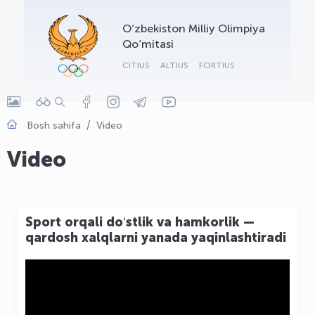
OLYMPCHIK AI - yordamchi
O‘zbekiston Milliy Olimpiya
Onlayn · olympic.uz
Qo‘mitasi
CITIUS
ALTIUS
FORTIUS
Bosh sahifa
Video
Video
Sport orqali doʻstlik va hamkorlik —
qardosh xalqlarni yanada yaqinlashtiradi