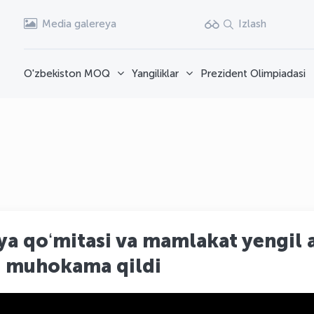
Media galereya
Izlash
O'zbekiston MOQ
Yangiliklar
Prezident Olimpiadasi
ya qoʻmitasi va mamlakat yengil a
ni muhokama qildi