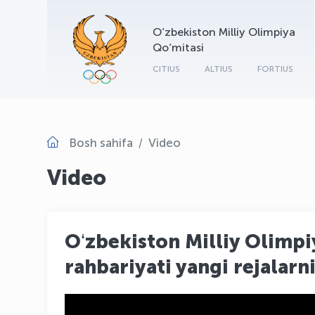
O‘zbekiston Milliy Olimpiya
Qo‘mitasi
CITIUS
ALTIUS
FORTIUS
Bosh sahifa
Video
Video
Oʻzbekiston Milliy Olimpi
rahbariyati yangi rejalar