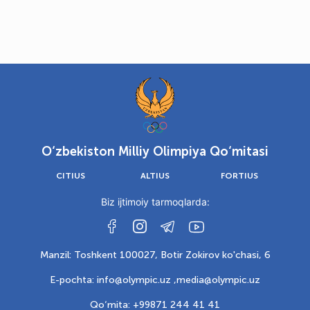
O‘zbekiston Milliy Olimpiya Qo‘mitasi
CITIUS
ALTIUS
FORTIUS
Biz ijtimoiy tarmoqlarda:
Manzil: Toshkent 100027, Botir Zokirov ko'chasi, 6
E-pochta: info@olympic.uz ,
media@olympic.uz
Qo‘mita: +99871 244 41 41