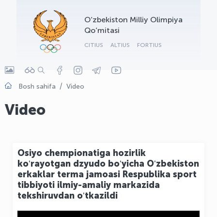
OLYMPCHIK AI - yordamchi
O‘zbekiston Milliy Olimpiya
Onlayn · olympic.uz
Qo‘mitasi
CITIUS
ALTIUS
FORTIUS
Bosh sahifa
Video
Video
Osiyo chempionatiga hozirlik
koʻrayotgan dzyudo boʻyicha Oʻzbekiston
erkaklar terma jamoasi Respublika sport
tibbiyoti ilmiy-amaliy markazida
tekshiruvdan oʻtkazildi