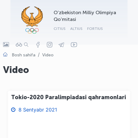
OLYMPCHIK AI - yordamchi
O‘zbekiston Milliy Olimpiya
Onlayn · olympic.uz
Qo‘mitasi
CITIUS
ALTIUS
FORTIUS
Bosh sahifa
Video
Video
Tokio-2020 Paralimpiadasi qahramonlari
8 Sentyabr 2021