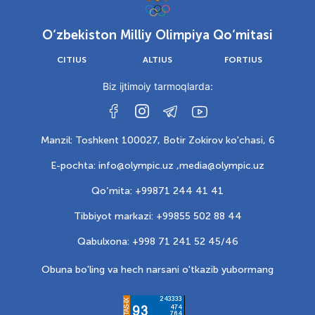
O‘zbekiston Milliy Olimpiya Qo‘mitasi
CITIUS
ALTIUS
FORTIUS
Biz ijtimoiy tarmoqlarda:
Manzil: Toshkent 100027, Botir Zokirov ko'chasi, 6
E-pochta: info@olympic.uz ,
media@olympic.uz
Qo‘mita: +99871 244 41 41
Tibbiyot markazi: +99855 502 88 44
Qabulxona: +998 71 241 52 45/46
Obuna bo'ling va hech narsani o'tkazib yubormang