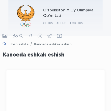
OLYMPCHIK AI - yordamchi
O‘zbekiston Milliy Olimpiya
Onlayn · olympic.uz
Qo‘mitasi
CITIUS
ALTIUS
FORTIUS
Bosh sahifa
Kanoeda eshkak eshish
Kanoeda eshkak eshish