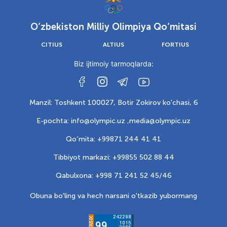
O‘zbekiston Milliy Olimpiya Qo‘mitasi
CITIUS
ALTIUS
FORTIUS
Biz ijtimoiy tarmoqlarda:
Manzil: Toshkent 100027, Botir Zokirov ko'chasi, 6
E-pochta: info@olympic.uz ,
media@olympic.uz
Qo‘mita: +99871 244 41 41
Tibbiyot markazi: +99855 502 88 44
Qabulxona: +998 71 241 52 45/46
Obuna bo'ling va hech narsani o'tkazib yubormang