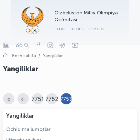
OLYMPCHIK AI - yordamchi
O‘zbekiston Milliy Olimpiya
Onlayn · olympic.uz
Qo‘mitasi
CITIUS
ALTIUS
FORTIUS
Bosh sahifa
Yangiliklar
Yangiliklar
«
←
7751
7752
7753
Yangiliklar
Ochiq ma'lumotlar
Ijtimoiy roliklar