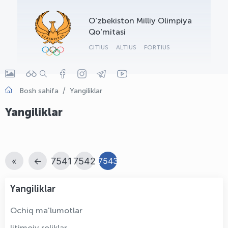
OLYMPCHIK AI - yordamchi
O‘zbekiston Milliy Olimpiya
Onlayn · olympic.uz
Qo‘mitasi
CITIUS
ALTIUS
FORTIUS
Bosh sahifa
Yangiliklar
Yangiliklar
«
←
7541
7542
7543
Yangiliklar
Ochiq ma'lumotlar
Ijtimoiy roliklar