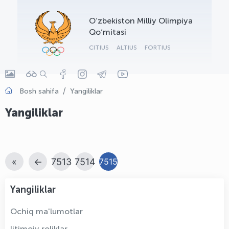
OLYMPCHIK AI - yordamchi
O‘zbekiston Milliy Olimpiya
Onlayn · olympic.uz
Qo‘mitasi
CITIUS
ALTIUS
FORTIUS
Bosh sahifa
Yangiliklar
Yangiliklar
«
←
7513
7514
7515
Yangiliklar
Ochiq ma'lumotlar
Ijtimoiy roliklar