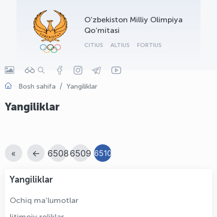
OLYMPCHIK AI - yordamchi
O‘zbekiston Milliy Olimpiya
Onlayn · olympic.uz
Qo‘mitasi
CITIUS
ALTIUS
FORTIUS
Bosh sahifa
Yangiliklar
Yangiliklar
«
←
6508
6509
6510
Yangiliklar
Ochiq ma'lumotlar
Ijtimoiy roliklar