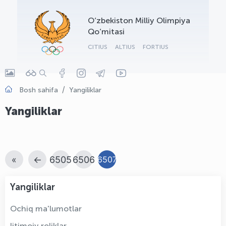
OLYMPCHIK AI - yordamchi
O‘zbekiston Milliy Olimpiya
Onlayn · olympic.uz
Qo‘mitasi
CITIUS
ALTIUS
FORTIUS
Bosh sahifa
Yangiliklar
Yangiliklar
«
←
6505
6506
6507
Yangiliklar
Ochiq ma'lumotlar
Ijtimoiy roliklar