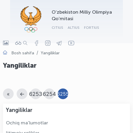
OLYMPCHIK AI - yordamchi
O‘zbekiston Milliy Olimpiya
Onlayn · olympic.uz
Qo‘mitasi
CITIUS
ALTIUS
FORTIUS
Bosh sahifa
Yangiliklar
Yangiliklar
«
←
6253
6254
6255
Yangiliklar
Ochiq ma'lumotlar
Ijtimoiy roliklar