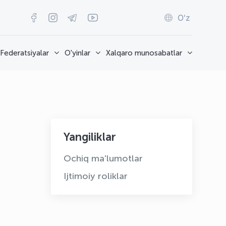
O'z
Federatsiyalar
O'yinlar
Xalqaro munosabatlar
Yangiliklar
Ochiq ma'lumotlar
Ijtimoiy roliklar
OLYMPCHIK AI - yordamchi
Onlayn · olympic.uz