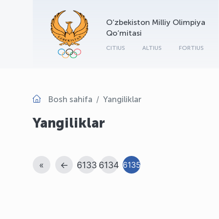
O‘zbekiston Milliy Olimpiya
Qo‘mitasi
CITIUS
ALTIUS
FORTIUS
Bosh sahifa
Yangiliklar
Yangiliklar
«
←
6133
6134
6135