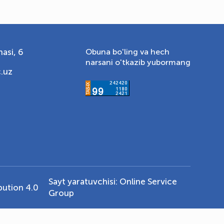
asi, 6
Obuna bo'ling va hech
narsani o'tkazib yubormang
.uz
Sayt yaratuvchisi:
Online Service
ution 4.0
Group