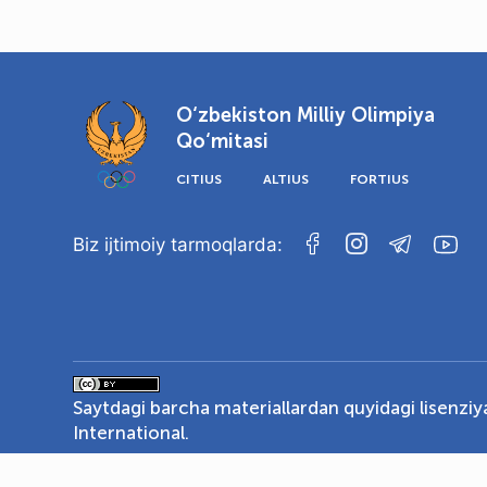
O‘zbekiston Milliy Olimpiya
Qo‘mitasi
CITIUS
ALTIUS
FORTIUS
Biz ijtimoiy tarmoqlarda:
Saytdagi barcha materiallardan quyidagi lisenzi
International
.