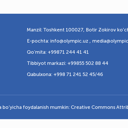
Manzil: Toshkent 100027, Botir Zokirov ko'ch
E-pochta: info@olympic.uz ,
media@olympic
Qo‘mita: +99871 244 41 41
Tibbiyot markazi: +99855 502 88 44
Qabulxona: +998 71 241 52 45/46
ya bo‘yicha foydalanish mumkin:
Creative Commons Attrib