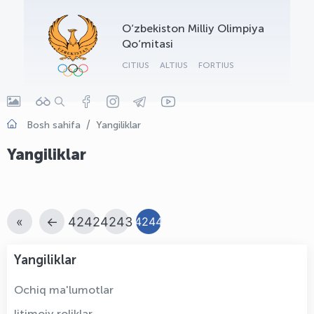
OLYMPCHIK AI - yordamchi
O‘zbekiston Milliy Olimpiya
Onlayn · olympic.uz
Qo‘mitasi
CITIUS
ALTIUS
FORTIUS
Bosh sahifa
Yangiliklar
Yangiliklar
«
←
4242
4243
4244
Yangiliklar
Ochiq ma'lumotlar
Ijtimoiy roliklar