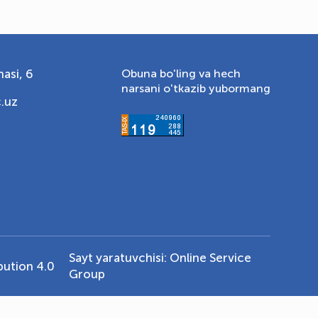
asi, 6
Obuna bo'ling va hech
narsani o'tkazib yubormang
.uz
Sayt yaratuvchisi:
Online Service
ution 4.0
Group