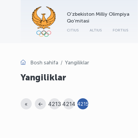
O‘zbekiston Milliy Olimpiya
Qo‘mitasi
CITIUS
ALTIUS
FORTIUS
Bosh sahifa
Yangiliklar
Yangiliklar
«
←
4213
4214
4215