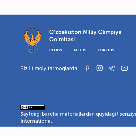
O‘zbekiston Milliy Olimpiya
Qo‘mitasi
CITIUS
ALTIUS
FORTIUS
Biz ijtimoiy tarmoqlarda:
Saytdagi barcha materiallardan quyidagi lisenzi
International
.