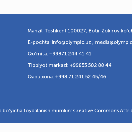
Manzil: Toshkent 100027, Botir Zokirov ko'ch
E-pochta: info@olympic.uz ,
media@olympic
Qo‘mita: +99871 244 41 41
Tibbiyot markazi: +99855 502 88 44
Qabulxona: +998 71 241 52 45/46
ya bo‘yicha foydalanish mumkin:
Creative Commons Attrib