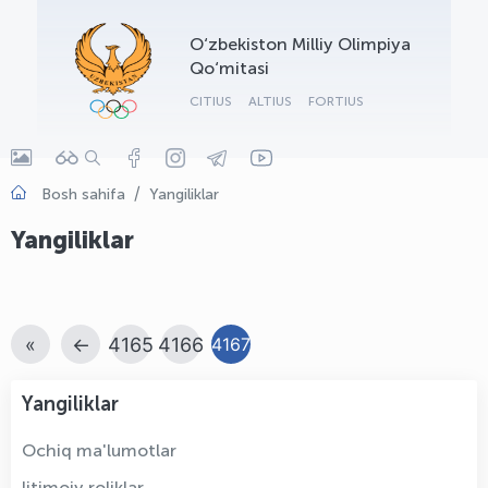
OLYMPCHIK AI - yordamchi
O‘zbekiston Milliy Olimpiya
Onlayn · olympic.uz
Qo‘mitasi
CITIUS
ALTIUS
FORTIUS
Bosh sahifa
Yangiliklar
Yangiliklar
«
←
4165
4166
4167
Yangiliklar
Ochiq ma'lumotlar
Ijtimoiy roliklar