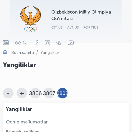
OLYMPCHIK AI - yordamchi
O‘zbekiston Milliy Olimpiya
Onlayn · olympic.uz
Qo‘mitasi
CITIUS
ALTIUS
FORTIUS
Bosh sahifa
Yangiliklar
Yangiliklar
«
←
3806
3807
3808
Yangiliklar
Ochiq ma'lumotlar
Ijtimoiy roliklar