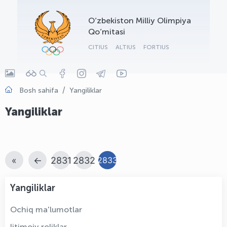
OLYMPCHIK AI - yordamchi
O‘zbekiston Milliy Olimpiya
Onlayn · olympic.uz
Qo‘mitasi
CITIUS
ALTIUS
FORTIUS
Bosh sahifa
Yangiliklar
Yangiliklar
«
←
2831
2832
2833
Yangiliklar
Ochiq ma'lumotlar
Ijtimoiy roliklar