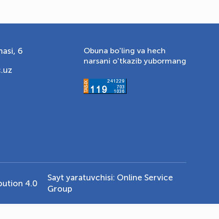
asi, 6
Obuna bo'ling va hech
narsani o'tkazib yubormang
.uz
Sayt yaratuvchisi:
Online Service
ution 4.0
Group