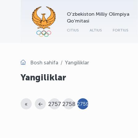
O‘zbekiston Milliy Olimpiya
Qo‘mitasi
CITIUS
ALTIUS
FORTIUS
Bosh sahifa
Yangiliklar
Yangiliklar
«
←
2757
2758
2759