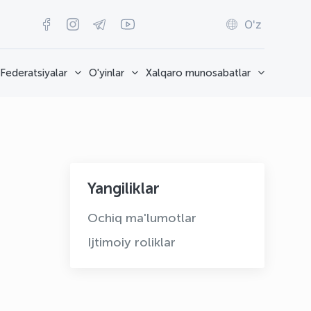
O'z
Federatsiyalar
O'yinlar
Xalqaro munosabatlar
Yangiliklar
Ochiq ma'lumotlar
Ijtimoiy roliklar
OLYMPCHIK AI - yordamchi
Onlayn · olympic.uz