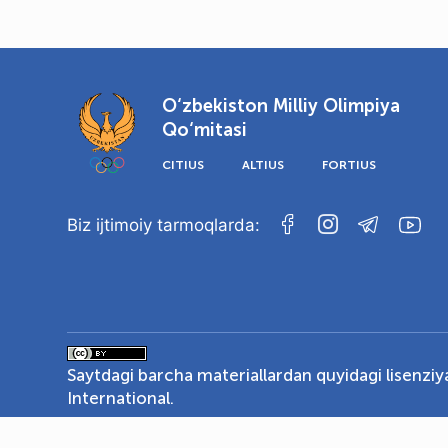
O‘zbekiston Milliy Olimpiya
Qo‘mitasi
CITIUS
ALTIUS
FORTIUS
Biz ijtimoiy tarmoqlarda:
Saytdagi barcha materiallardan quyidagi lisenzi
International
.