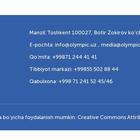
Manzil: Toshkent 100027, Botir Zokirov ko'ch
E-pochta: info@olympic.uz ,
media@olympic
Qo‘mita: +99871 244 41 41
Tibbiyot markazi: +99855 502 88 44
Qabulxona: +998 71 241 52 45/46
ya bo‘yicha foydalanish mumkin:
Creative Commons Attrib