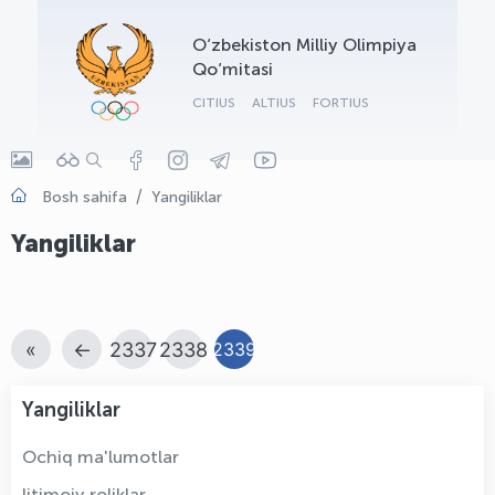
OLYMPCHIK AI - yordamchi
O‘zbekiston Milliy Olimpiya
Onlayn · olympic.uz
Qo‘mitasi
CITIUS
ALTIUS
FORTIUS
Bosh sahifa
Yangiliklar
Yangiliklar
«
←
2337
2338
2339
Yangiliklar
Ochiq ma'lumotlar
Ijtimoiy roliklar