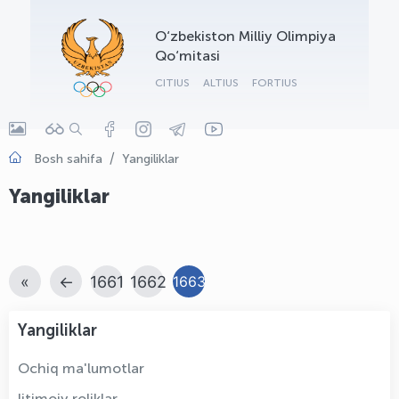
OLYMPCHIK AI - yordamchi
O‘zbekiston Milliy Olimpiya
Onlayn · olympic.uz
Qo‘mitasi
CITIUS
ALTIUS
FORTIUS
Bosh sahifa
Yangiliklar
Yangiliklar
«
←
1661
1662
1663
Yangiliklar
Ochiq ma'lumotlar
Ijtimoiy roliklar