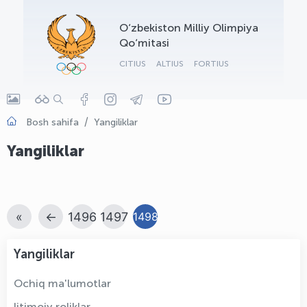
OLYMPCHIK AI - yordamchi
O‘zbekiston Milliy Olimpiya
Onlayn · olympic.uz
Qo‘mitasi
CITIUS
ALTIUS
FORTIUS
Bosh sahifa
Yangiliklar
Yangiliklar
«
←
1496
1497
1498
Yangiliklar
Ochiq ma'lumotlar
Ijtimoiy roliklar