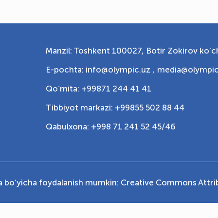
Manzil: Toshkent 100027, Botir Zokirov ko'ch
E-pochta: info@olympic.uz ,
media@olympic
Qo‘mita: +99871 244 41 41
Tibbiyot markazi: +99855 502 88 44
Qabulxona: +998 71 241 52 45/46
ya bo‘yicha foydalanish mumkin:
Creative Commons Attrib