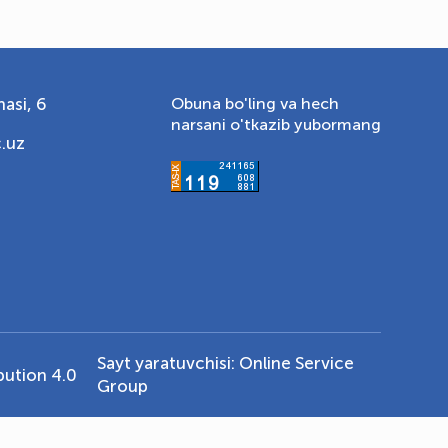
asi, 6
Obuna bo'ling va hech
narsani o'tkazib yubormang
.uz
Sayt yaratuvchisi:
Online Service
ution 4.0
Group