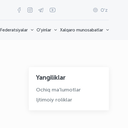
O'z
Federatsiyalar
O'yinlar
Xalqaro munosabatlar
Yangiliklar
Ochiq ma'lumotlar
Ijtimoiy roliklar
OLYMPCHIK AI - yordamchi
Onlayn · olympic.uz