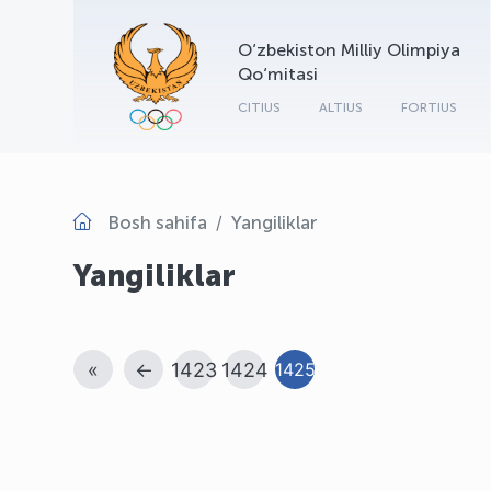
O‘zbekiston Milliy Olimpiya
Qo‘mitasi
CITIUS
ALTIUS
FORTIUS
Bosh sahifa
Yangiliklar
Yangiliklar
«
←
1423
1424
1425