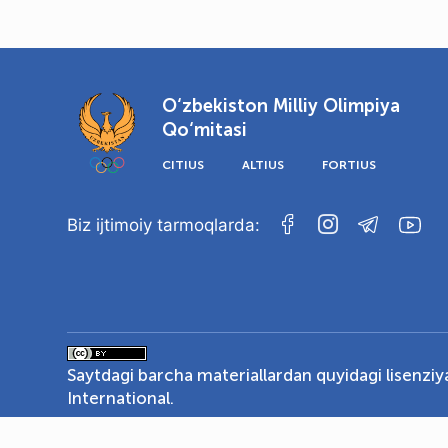
O‘zbekiston Milliy Olimpiya
Qo‘mitasi
CITIUS
ALTIUS
FORTIUS
Biz ijtimoiy tarmoqlarda:
Saytdagi barcha materiallardan quyidagi lisenzi
International
.