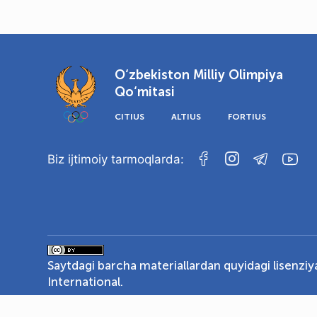
O‘zbekiston Milliy Olimpiya
Qo‘mitasi
CITIUS
ALTIUS
FORTIUS
Biz ijtimoiy tarmoqlarda:
Saytdagi barcha materiallardan quyidagi lisenzi
International
.