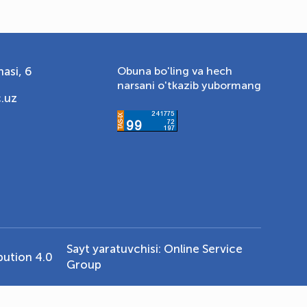
asi, 6
Obuna bo'ling va hech
narsani o'tkazib yubormang
.uz
Sayt yaratuvchisi:
Online Service
ution 4.0
Group