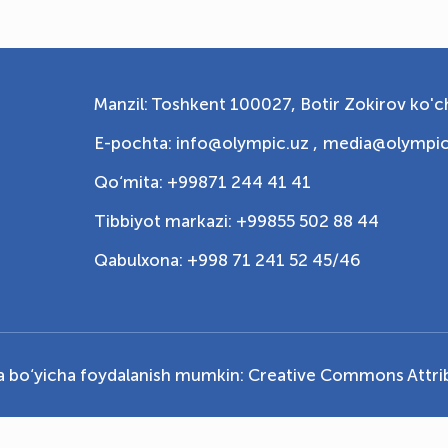
Manzil: Toshkent 100027, Botir Zokirov ko'ch
E-pochta: info@olympic.uz ,
media@olympic
Qo‘mita: +99871 244 41 41
Tibbiyot markazi: +99855 502 88 44
Qabulxona: +998 71 241 52 45/46
ya bo‘yicha foydalanish mumkin:
Creative Commons Attrib