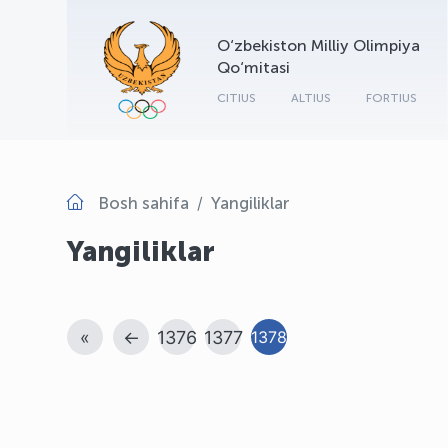
O‘zbekiston Milliy Olimpiya
Qo‘mitasi
CITIUS
ALTIUS
FORTIUS
Bosh sahifa
Yangiliklar
Yangiliklar
«
←
1376
1377
1378