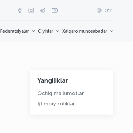
O'z
Federatsiyalar
O'yinlar
Xalqaro munosabatlar
Yangiliklar
Ochiq ma'lumotlar
Ijtimoiy roliklar
OLYMPCHIK AI - yordamchi
Onlayn · olympic.uz