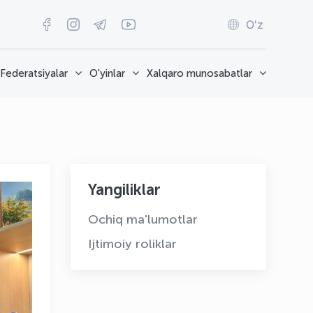
O'z
Federatsiyalar
O'yinlar
Xalqaro munosabatlar
Yangiliklar
Ochiq ma'lumotlar
Ijtimoiy roliklar