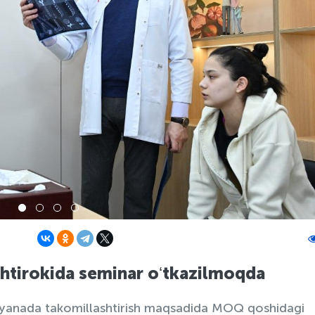
shtirokida seminar oʻtkazilmoqda
i yanada takomillashtirish maqsadida MOQ qoshidagi