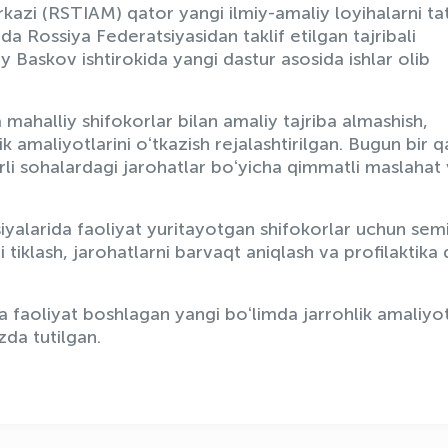
rkazi (RSTIAM) qator yangi ilmiy-amaliy loyihalarni ta
 Rossiya Federatsiyasidan taklif etilgan tajribali
Baskov ishtirokida yangi dastur asosida ishlar olib
 mahalliy shifokorlar bilan amaliy tajriba almashish,
k amaliyotlarini oʻtkazish rejalashtirilgan. Bugun bir q
urli sohalardagi jarohatlar boʻyicha qimmatli maslahat
alarida faoliyat yuritayotgan shifokorlar uchun sem
i tiklash, jarohatlarni barvaqt aniqlash va profilaktika q
aoliyat boshlagan yangi boʻlimda jarrohlik amaliyot
zda tutilgan.