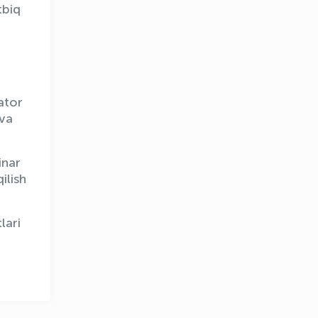
tbiq
ator
 va
OLYMPCHIK AI - yordamchi
inar
Onlayn · olympic.uz
ilish
lari