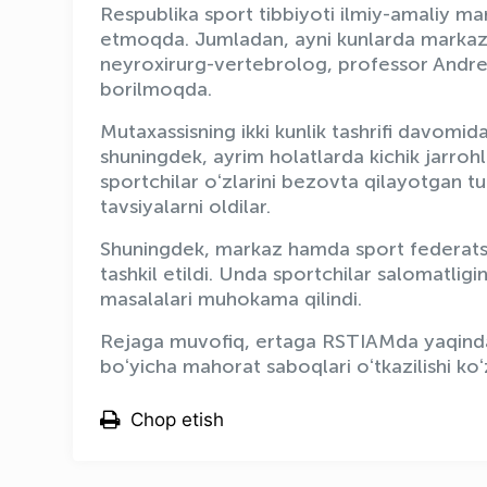
Respublika sport tibbiyoti ilmiy-amaliy ma
etmoqda. Jumladan, ayni kunlarda markazda
neyroxirurg-vertebrolog, professor Andrey 
borilmoqda.
Mutaxassisning ikki kunlik tashrifi davomida
shuningdek, ayrim holatlarda kichik jarrohli
sportchilar oʻzlarini bezovta qilayotgan t
tavsiyalarni oldilar.
Shuningdek, markaz hamda sport federatsiy
tashkil etildi. Unda sportchilar salomatligin
masalalari muhokama qilindi.
Rejaga muvofiq, ertaga RSTIAMda yaqinda f
boʻyicha mahorat saboqlari oʻtkazilishi koʻ
Chop etish