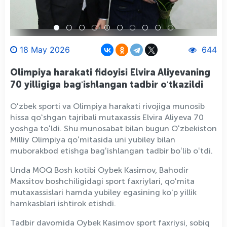
18 May 2026
644
Olimpiya harakati fidoyisi Elvira Aliyevaning
70 yilligiga bagʻishlangan tadbir oʻtkazildi
Oʻzbek sporti va Olimpiya harakati rivojiga munosib
hissa qoʻshgan tajribali mutaxassis Elvira Aliyeva 70
yoshga toʻldi. Shu munosabat bilan bugun Oʻzbekiston
Milliy Olimpiya qoʻmitasida uni yubiley bilan
muborakbod etishga bagʻishlangan tadbir boʻlib oʻtdi.
Unda MOQ Bosh kotibi Oybek Kasimov, Bahodir
Maxsitov boshchiligidagi sport faxriylari, qoʻmita
mutaxassislari hamda yubiley egasining koʻp yillik
hamkasblari ishtirok etishdi.
Tadbir davomida Oybek Kasimov sport faxriysi, sobiq