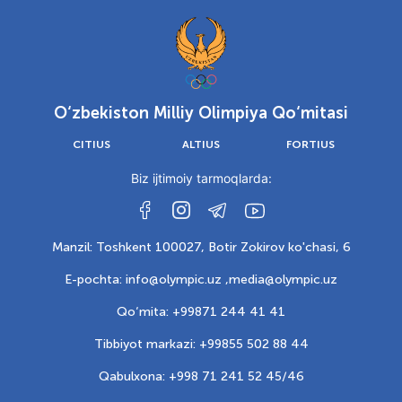
O‘zbekiston Milliy Olimpiya Qo‘mitasi
CITIUS
ALTIUS
FORTIUS
Biz ijtimoiy tarmoqlarda:
Manzil: Toshkent 100027, Botir Zokirov ko'chasi, 6
E-pochta: info@olympic.uz ,
media@olympic.uz
Qo‘mita: +99871 244 41 41
Tibbiyot markazi: +99855 502 88 44
Qabulxona: +998 71 241 52 45/46