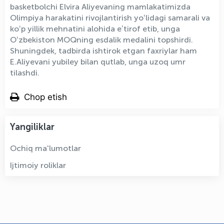
basketbolchi Elvira Aliyevaning mamlakatimizda
Olimpiya harakatini rivojlantirish yoʻlidagi samarali va
koʻp yillik mehnatini alohida eʼtirof etib, unga
Oʻzbekiston MOQning esdalik medalini topshirdi.
Shuningdek, tadbirda ishtirok etgan faxriylar ham
E.Aliyevani yubiley bilan qutlab, unga uzoq umr
tilashdi.
Chop etish
Yangiliklar
Ochiq ma'lumotlar
Ijtimoiy roliklar