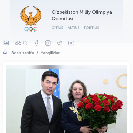
OLYMPCHIK AI - yordamchi
O‘zbekiston Milliy Olimpiya
Onlayn · olympic.uz
Qo‘mitasi
CITIUS
ALTIUS
FORTIUS
Bosh sahifa
Yangiliklar