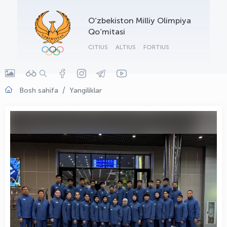
OLYMPCHIK AI - yordamchi
O‘zbekiston Milliy Olimpiya
Onlayn · olympic.uz
Qo‘mitasi
CITIUS
ALTIUS
FORTIUS
Bosh sahifa
Yangiliklar