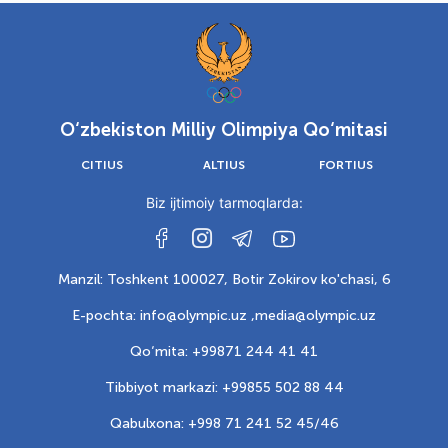
O‘zbekiston Milliy Olimpiya Qo‘mitasi
CITIUS
ALTIUS
FORTIUS
Biz ijtimoiy tarmoqlarda:
Manzil: Toshkent 100027, Botir Zokirov ko'chasi, 6
E-pochta: info@olympic.uz ,
media@olympic.uz
Qo‘mita: +99871 244 41 41
Tibbiyot markazi: +99855 502 88 44
Qabulxona: +998 71 241 52 45/46