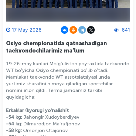
17 May 2026
641
Osiyo chempionatida qatnashadigan
taekvondochilarimiz ma’lum
19-26-may kunlari Moʻgʻuliston poytaxtida taekvondo
WT boʻyicha Osiyo chempionati boʻlib oʻtadi.
Mamlakat taekvondo WT assotsiatsiyasi unda
yurtimiz sharafini himoya qiladigan sportchilar
nomini e’lon qildi. Terma jamoamiz tarkibi
quyidagicha:
Erkaklar (kyorugi yo'nalishi):
-54 kg:
Jahongir Xudoyberdiyev
-54 kg:
Dilmurodjon Ma'rufjonov
-58 kg:
Omonjon Otajonov