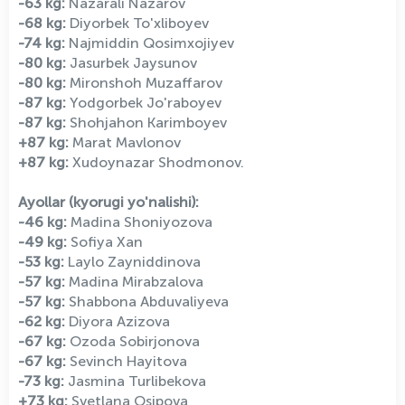
-63 kg:
Nazarali Nazarov
-68 kg:
Diyorbek To'xliboyev
-74 kg:
Najmiddin Qosimxojiyev
-80 kg:
Jasurbek Jaysunov
-80 kg:
Mironshoh Muzaffarov
-87 kg:
Yodgorbek Jo'raboyev
-87 kg:
Shohjahon Karimboyev
+87 kg:
Marat Mavlonov
+87 kg:
Xudoynazar Shodmonov.
Ayollar (kyorugi yo'nalishi):
-46 kg:
Madina Shoniyozova
-49 kg:
Sofiya Xan
-53 kg:
Laylo Zayniddinova
-57 kg:
Madina Mirabzalova
-57 kg:
Shabbona Abduvaliyeva
-62 kg:
Diyora Azizova
-67 kg:
Ozoda Sobirjonova
-67 kg:
Sevinch Hayitova
-73 kg:
Jasmina Turlibekova
+73 kg:
Svetlana Osipova