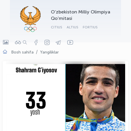
OLYMPCHIK AI - yordamchi
O‘zbekiston Milliy Olimpiya
Onlayn · olympic.uz
Qo‘mitasi
CITIUS
ALTIUS
FORTIUS
Bosh sahifa
Yangiliklar