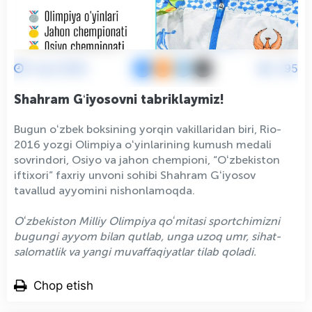
7 Iyul 2026
295
Shahram Gʻiyosovni tabriklaymiz!
Bugun oʻzbek boksining yorqin vakillaridan biri, Rio-
2016 yozgi Olimpiya oʻyinlarining kumush medali
sovrindori, Osiyo va jahon chempioni, “Oʻzbekiston
iftixori” faxriy unvoni sohibi Shahram Gʻiyosov
tavallud ayyomini nishonlamoqda.
Oʻzbekiston Milliy Olimpiya qoʻmitasi sportchimizni
bugungi ayyom bilan qutlab, unga uzoq umr, sihat-
salomatlik va yangi muvaffaqiyatlar tilab qoladi.
Chop etish