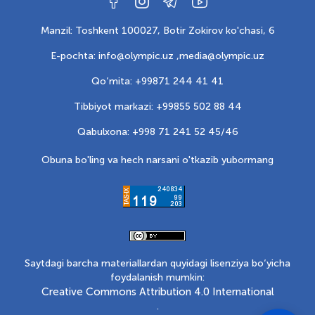
Manzil: Toshkent 100027, Botir Zokirov ko'chasi, 6
E-pochta: info@olympic.uz ,
media@olympic.uz
Qo‘mita: +99871 244 41 41
Tibbiyot markazi: +99855 502 88 44
Qabulxona: +998 71 241 52 45/46
Obuna bo'ling va hech narsani o'tkazib yubormang
Saytdagi barcha materiallardan quyidagi lisenziya bo‘yicha
foydalanish mumkin:
Creative Commons Attribution 4.0 International
.