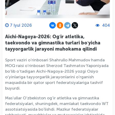
7 Iyul 2026
404
Aichi-Nagoya-2026: Ogʻir atletika,
taekvondo va gimnastika turlari boʻyicha
tayyorgarlik jarayoni muhokama qilindi
Sport vaziri o‘rinbosari Shahrullo Mahmudov hamda
MOQ raisi o‘rinbosari Sherzod Tashmatov Yaponiyada
bo‘lib o‘tadigan Aichi-Nagoya-2026 yozgi Osiyo
o‘yinlariga tayyorgarlik jarayonlarini o‘rganish
maqsadida bir qator sport federatsiyalariga tashrif
buyurdi.
Mas’ullar O‘zbekiston og‘ir atletika va gimnastika
federatsiyalari, shuningdek, mamlakat taekvondo WT
assotsiatsiyasida bo‘lishdi. Mazkur federatsiyalar
rahbariyati, murabbiylar va mutaxassislar ishtirokida