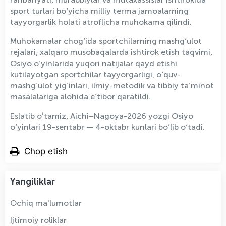
sport turlari bo‘yicha milliy terma jamoalarning
tayyorgarlik holati atroflicha muhokama qilindi.
Muhokamalar chog‘ida sportchilarning mashg‘ulot
rejalari, xalqaro musobaqalarda ishtirok etish taqvimi,
Osiyo o‘yinlarida yuqori natijalar qayd etishi
kutilayotgan sportchilar tayyorgarligi, o‘quv-
mashg‘ulot yig‘inlari, ilmiy-metodik va tibbiy ta’minot
masalalariga alohida e’tibor qaratildi.
Eslatib oʻtamiz, Aichi–Nagoya-2026 yozgi Osiyo
o‘yinlari 19-sentabr — 4-oktabr kunlari bo‘lib o‘tadi.
Chop etish
Yangiliklar
Ochiq ma'lumotlar
Ijtimoiy roliklar