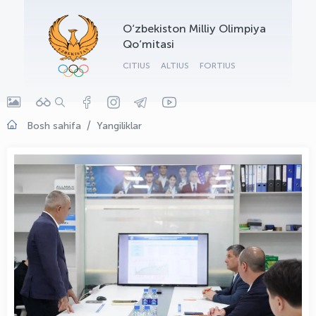
OLYMPCHIK AI - yordamchi
O‘zbekiston Milliy Olimpiya
Onlayn · olympic.uz
Qo‘mitasi
CITIUS
ALTIUS
FORTIUS
Bosh sahifa
Yangiliklar