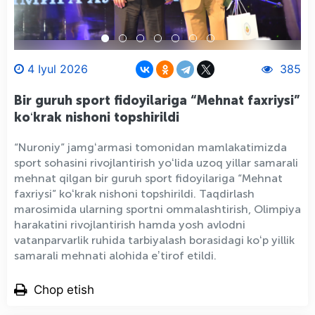
4 Iyul 2026
385
Bir guruh sport fidoyilariga “Mehnat faxriysi”
koʻkrak nishoni topshirildi
“Nuroniy” jamgʻarmasi tomonidan mamlakatimizda
sport sohasini rivojlantirish yoʻlida uzoq yillar samarali
mehnat qilgan bir guruh sport fidoyilariga “Mehnat
faxriysi” koʻkrak nishoni topshirildi. Taqdirlash
marosimida ularning sportni ommalashtirish, Olimpiya
harakatini rivojlantirish hamda yosh avlodni
vatanparvarlik ruhida tarbiyalash borasidagi koʻp yillik
samarali mehnati alohida eʼtirof etildi.
Chop etish