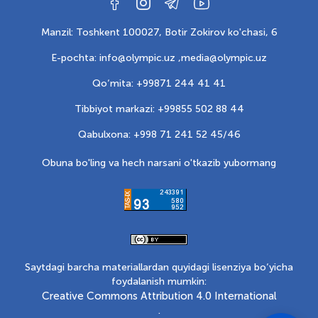
Manzil: Toshkent 100027, Botir Zokirov ko'chasi, 6
E-pochta: info@olympic.uz ,
media@olympic.uz
Qo‘mita: +99871 244 41 41
Tibbiyot markazi: +99855 502 88 44
Qabulxona: +998 71 241 52 45/46
Obuna bo'ling va hech narsani o'tkazib yubormang
Saytdagi barcha materiallardan quyidagi lisenziya bo‘yicha
foydalanish mumkin:
Creative Commons Attribution 4.0 International
.