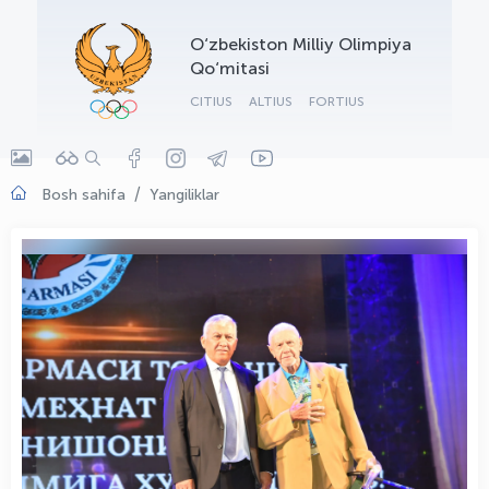
OLYMPCHIK AI - yordamchi
O‘zbekiston Milliy Olimpiya
Onlayn · olympic.uz
Qo‘mitasi
CITIUS
ALTIUS
FORTIUS
Bosh sahifa
Yangiliklar