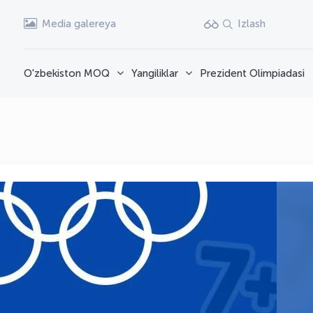
Media galereya
Izlash
O'zbekiston MOQ
Yangiliklar
Prezident Olimpiadasi