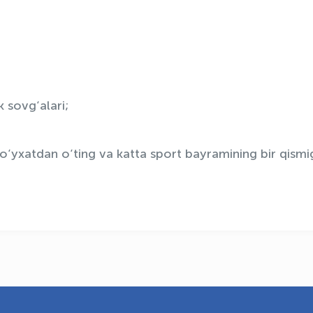
 sovg‘alari;
ro‘yxatdan o‘ting va katta sport bayramining bir qismi