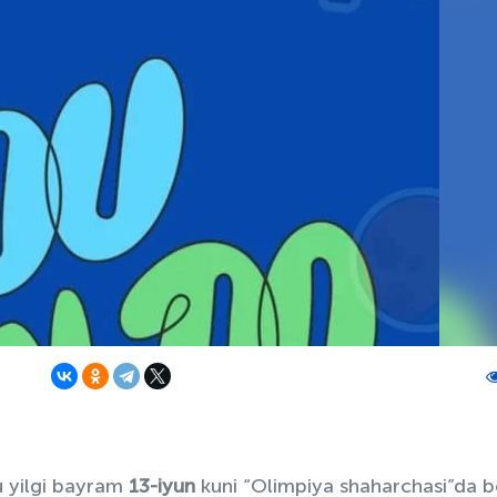
 yilgi bayram
13-iyun
kuni “Olimpiya shaharchasi”da b