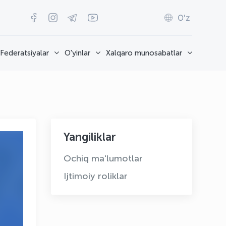
O'z
Federatsiyalar
O'yinlar
Xalqaro munosabatlar
Yangiliklar
Ochiq ma'lumotlar
Ijtimoiy roliklar