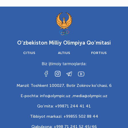
O‘zbekiston Milliy Olimpiya Qo‘mitasi
CITIUS
ALTIUS
FORTIUS
Biz ijtimoiy tarmoqlarda:
Manzil: Toshkent 100027, Botir Zokirov ko'chasi, 6
E-pochta: info@olympic.uz ,
media@olympic.uz
Qo‘mita: +99871 244 41 41
Tibbiyot markazi: +99855 502 88 44
Qabulxona: +998 71 241 52 45/46