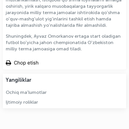
oshirish, yirik xalqaro musobaqalarga tayyorgarlik
jarayonida milliy terma jamoalar ishtirokida qoʻshma
oʻquv-mashgʻulot yigʻinlarini tashkil etish hamda
tajriba almashish yoʻnalishlarida fikr almashildi.
Shuningdek, Ayvaz Omorkanov ertaga start oladigan
futbol boʻyicha jahon chempionatida Oʻzbekiston
milliy terma jamoasiga omad tiladi.
Chop etish
Yangiliklar
Ochiq ma'lumotlar
Ijtimoiy roliklar