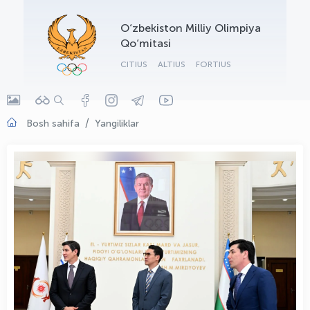
OLYMPCHIK AI - yordamchi
O‘zbekiston Milliy Olimpiya
Onlayn · olympic.uz
Qo‘mitasi
CITIUS
ALTIUS
FORTIUS
Bosh sahifa
Yangiliklar