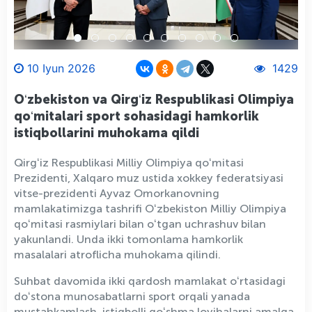
10 Iyun 2026
1429
Oʻzbekiston va Qirgʻiz Respublikasi Olimpiya
qoʻmitalari sport sohasidagi hamkorlik
istiqbollarini muhokama qildi
Qirgʻiz Respublikasi Milliy Olimpiya qoʻmitasi
Prezidenti, Xalqaro muz ustida xokkey federatsiyasi
vitse-prezidenti Ayvaz Omorkanovning
mamlakatimizga tashrifi Oʻzbekiston Milliy Olimpiya
qoʻmitasi rasmiylari bilan oʻtgan uchrashuv bilan
yakunlandi. Unda ikki tomonlama hamkorlik
masalalari atroflicha muhokama qilindi.
Suhbat davomida ikki qardosh mamlakat oʻrtasidagi
doʻstona munosabatlarni sport orqali yanada
mustahkamlash, istiqbolli qoʻshma loyihalarni amalga