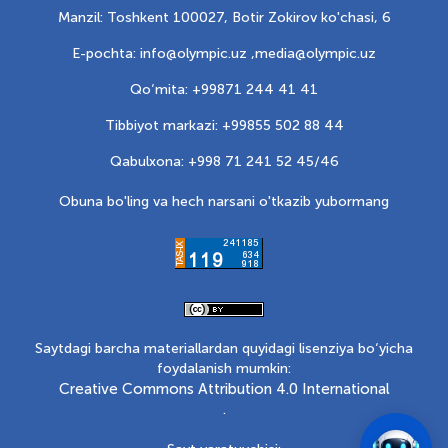
Manzil: Toshkent 100027, Botir Zokirov ko'chasi, 6
E-pochta: info@olympic.uz ,
media@olympic.uz
Qo‘mita: +99871 244 41 41
Tibbiyot markazi: +99855 502 88 44
Qabulxona: +998 71 241 52 45/46
Obuna bo'ling va hech narsani o'tkazib yubormang
Saytdagi barcha materiallardan quyidagi lisenziya bo‘yicha
foydalanish mumkin:
Creative Commons Attribution 4.0 International
.