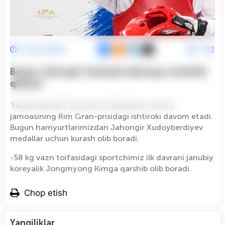
7 Iyun 2026
702
Bugun Jahongir Xudoyberdiyevga muxlislik
qilamiz
Taekvondo WT boʻyicha Oʻzbekiston terma
jamoasining Rim Gran-prisidagi ishtiroki davom etadi.
Bugun hamyurtlarimizdan Jahongir Xudoyberdiyev
medallar uchun kurash olib boradi.
-58 kg vazn toifasidagi sportchimiz ilk davrani janubiy
koreyalik Jongmyong Kimga qarshib olib boradi.
Chop etish
Yangiliklar