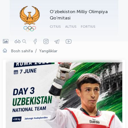
OLYMPCHIK AI - yordamchi
O‘zbekiston Milliy Olimpiya
Onlayn · olympic.uz
Qo‘mitasi
CITIUS
ALTIUS
FORTIUS
Bosh sahifa
Yangiliklar