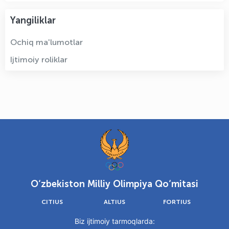
Yangiliklar
Ochiq ma'lumotlar
Ijtimoiy roliklar
O‘zbekiston Milliy Olimpiya Qo‘mitasi
CITIUS
ALTIUS
FORTIUS
Biz ijtimoiy tarmoqlarda: