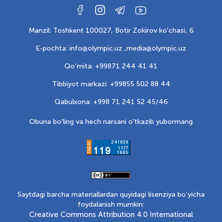
Manzil: Toshkent 100027, Botir Zokirov ko'chasi, 6
E-pochta: info@olympic.uz ,
media@olympic.uz
Qo‘mita: +99871 244 41 41
Tibbiyot markazi: +99855 502 88 44
Qabulxona: +998 71 241 52 45/46
Obuna bo'ling va hech narsani o'tkazib yubormang
Saytdagi barcha materiallardan quyidagi lisenziya bo‘yicha
foydalanish mumkin:
Creative Commons Attribution 4.0 International