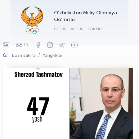
OLYMPCHIK AI - yordamchi
O‘zbekiston Milliy Olimpiya
Onlayn · olympic.uz
Qo‘mitasi
CITIUS
ALTIUS
FORTIUS
Bosh sahifa
Yangiliklar