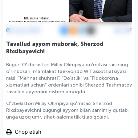
5 Iyun 2026
587
Tavallud ayyom muborak, Sherzod
Rixsibayevich!
Bugun Oʻzbekiston Milliy Olimpiya qoʻmitasi raisining
oʻrinbosari, mamlakat taekvondo WT assotsiatsiyasi
raisi, “Mehnat shuhrati”, “Doʻstlik” va "Fidokorona
xizmatlari uchun" ordenlari sohibi Sherzod Tashmatov
tavallud ayyomini nishonlamoqda.
Oʻzbekiston Milliy Olimpiya qoʻmitasi Sherzod
Rixsibayevichni bugungi ayyom bilan samimiy qutlab,
unga uzoq umr, sihat-salomatlik tilab qoladi.
Chop etish