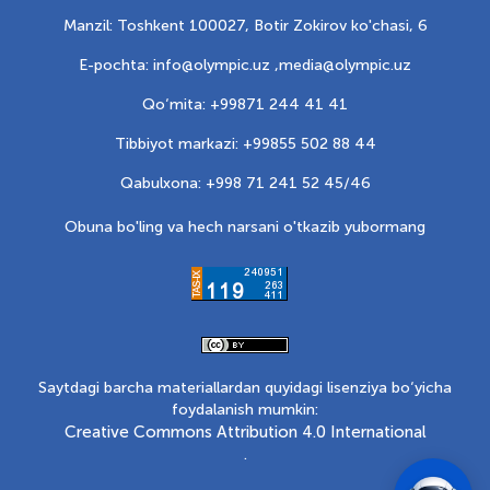
Manzil: Toshkent 100027, Botir Zokirov ko'chasi, 6
E-pochta: info@olympic.uz ,
media@olympic.uz
Qo‘mita: +99871 244 41 41
Tibbiyot markazi: +99855 502 88 44
Qabulxona: +998 71 241 52 45/46
Obuna bo'ling va hech narsani o'tkazib yubormang
Saytdagi barcha materiallardan quyidagi lisenziya bo‘yicha
foydalanish mumkin:
Creative Commons Attribution 4.0 International
.