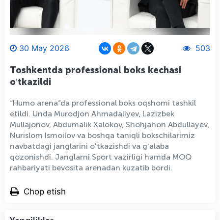
30 May 2026
503
Toshkentda professional boks kechasi
oʻtkazildi
“Humo arena”da professional boks oqshomi tashkil
etildi. Unda Murodjon Ahmadaliyev, Lazizbek
Mullajonov, Abdumalik Xalokov, Shohjahon Abdullayev,
Nurislom Ismoilov va boshqa taniqli bokschilarimiz
navbatdagi janglarini oʻtkazishdi va gʻalaba
qozonishdi. Janglarni Sport vazirligi hamda MOQ
rahbariyati bevosita arenadan kuzatib bordi.
Chop etish