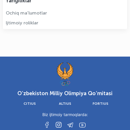
Yangiliklar
Ochiq ma'lumotlar
Ijtimoiy roliklar
O‘zbekiston Milliy Olimpiya Qo‘mitasi
CITIUS
ALTIUS
FORTIUS
Biz ijtimoiy tarmoqlarda: