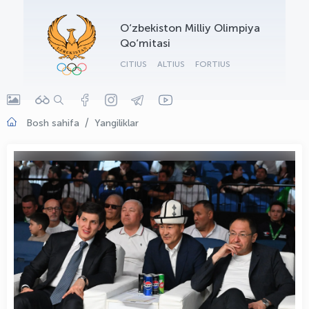
OLYMPCHIK AI - yordamchi
O‘zbekiston Milliy Olimpiya
Onlayn · olympic.uz
Qo‘mitasi
CITIUS
ALTIUS
FORTIUS
Bosh sahifa
Yangiliklar