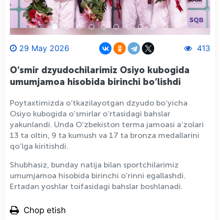
29 May 2026
413
O‘smir dzyudochilarimiz Osiyo kubogida
umumjamoa hisobida birinchi bo‘lishdi
Poytaxtimizda o‘tkazilayotgan dzyudo bo‘yicha
Osiyo kubogida o‘smirlar o‘rtasidagi bahslar
yakunlandi. Unda O‘zbekiston terma jamoasi a’zolari
13 ta oltin, 9 ta kumush va 17 ta bronza medallarini
qo‘lga kiritishdi.
Shubhasiz, bunday natija bilan sportchilarimiz
umumjamoa hisobida birinchi o‘rinni egallashdi.
Ertadan yoshlar toifasidagi bahslar boshlanadi.
Chop etish