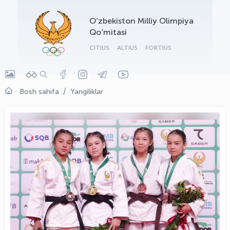
OLYMPCHIK AI - yordamchi
O‘zbekiston Milliy Olimpiya
Onlayn · olympic.uz
Qo‘mitasi
CITIUS
ALTIUS
FORTIUS
Bosh sahifa
Yangiliklar