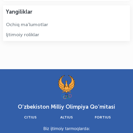
Yangiliklar
Ochiq ma'lumotlar
Ijtimoiy roliklar
O‘zbekiston Milliy Olimpiya Qo‘mitasi
CITIUS
ALTIUS
FORTIUS
Biz ijtimoiy tarmoqlarda: